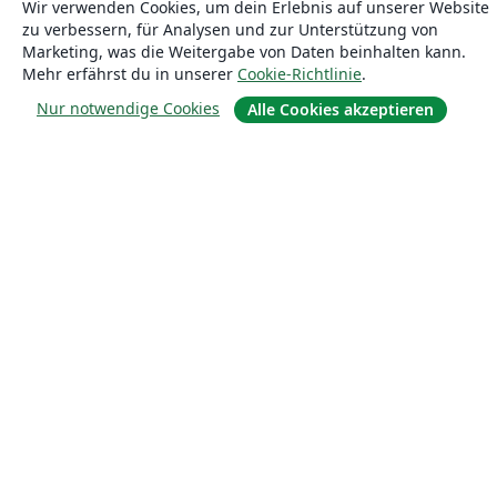
Wir verwenden Cookies, um dein Erlebnis auf unserer Website
Über uns
zu verbessern, für Analysen und zur Unterstützung von
Marketing, was die Weitergabe von Daten beinhalten kann.
Mehr erfährst du in unserer
Cookie-Richtlinie
.
Über uns
Nur notwendige Cookies
Alle Cookies akzeptieren
Karriere
Blog
Lösungen
For business
Für Universitäten
For government
Für Verlage
Customer stories
Lernen