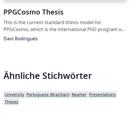
PPGCosmo Thesis
This is the current standard thesis model for
PPGCosmo, which is the international PhD program on
Astrophysics, Cosmology and Gravitation at the Federal
Davi Rodrigues
University of Espirito Santo UFES.
Ähnliche Stichwörter
University
Portuguese (Brazilian)
Beamer
Presentations
Theses