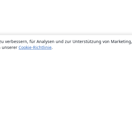
zu verbessern, für Analysen und zur Unterstützung von Marketing
n unserer
Cookie-Richtlinie
.
Über uns
Über uns
Karriere
Blog