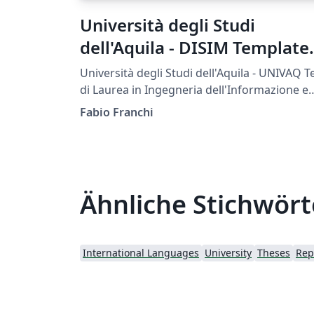
Università degli Studi
dell'Aquila - DISIM Template
Thesis
Università degli Studi dell'Aquila - UNIVAQ Tesi
di Laurea in Ingegneria dell'Informazione e
Laurea Magistrale in Ingegneria delle
Fabio Franchi
Telecomunicazioni - Dipartimento di
Ingegneria e Scienze dell'Informazione e
Matematica -
Ähnliche Stichwört
International Languages
University
Theses
Rep