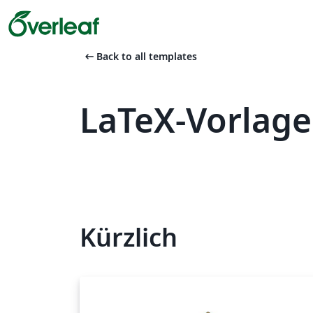
arrow_left_alt
Back to all templates
LaTeX-Vorlagen
Kürzlich