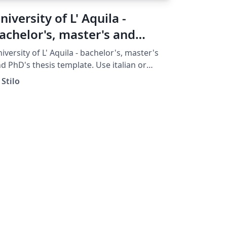
niversity of L' Aquila -
achelor's, master's and
hD's thesis template.
iversity of L' Aquila - bachelor's, master's
d PhD's thesis template. Use italian or
glish as language option. You must specify
 Stilo
e PhD, LaM, Lau, MasterP, MasterS,
ecialization or TFA option.