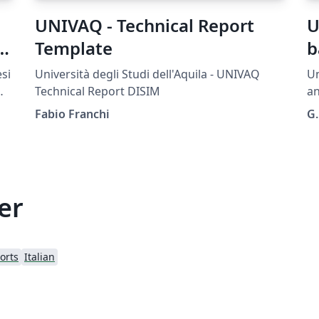
UNIVAQ - Technical Report
U
Template
b
P
Università degli Studi dell'Aquila - UNIVAQ
Un
Technical Report DISIM
an
en
Fabio Franchi
G.
th
Sp
er
orts
Italian