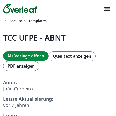
menu
arrow_left_alt
Back to all templates
TCC UFPE - ABNT
Als Vorlage öffnen
Quelltext anzeigen
PDF anzeigen
Autor:
João Cordeiro
Letzte Aktualisierung:
vor 7 Jahren
Lizenz: