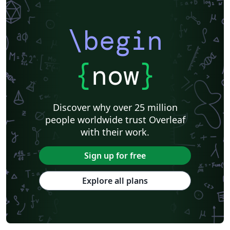
\begin
{
now
}
Discover why over 25 million
people worldwide trust Overleaf
with their work.
Sign up for free
Explore all plans