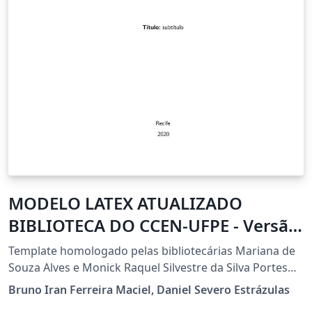
MODELO LATEX ATUALIZADO
BIBLIOTECA DO CCEN-UFPE - Versão
1.4 (16.10.2020)
Template homologado pelas bibliotecárias Mariana de
Souza Alves e Monick Raquel Silvestre da Silva Portes
do setor de Processamento Técnico da Biblioteca do
Bruno Iran Ferreira Maciel, Daniel Severo Estrázulas
CCEN - UFPE em 19/10/2020, padrão latex para