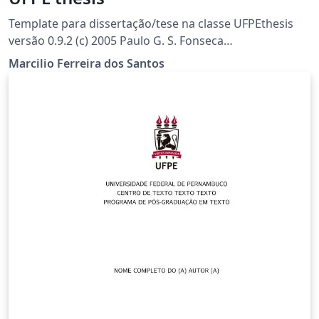
Template para dissertação/tese na classe UFPEthesis
versão 0.9.2 (c) 2005 Paulo G. S. Fonseca
www.cin.ufpe.br/~paguso/ufpethesis
Marcilio Ferreira dos Santos