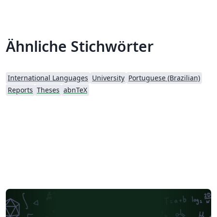
dissertações e teses, instruções disponíveis em:
https://www.ufpe.br/ccen/biblioteca/ficha-
catalografica.
Ähnliche Stichwörter
International Languages
University
Portuguese (Brazilian)
Reports
Theses
abnTeX