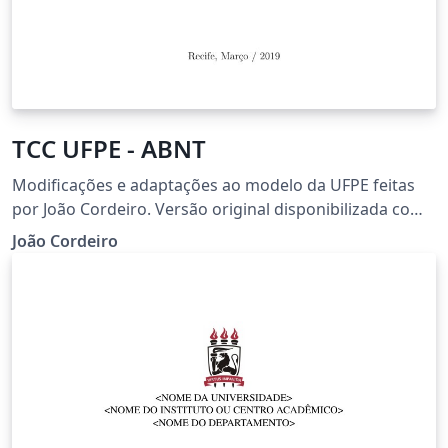
TCC UFPE - ABNT
Modificações e adaptações ao modelo da UFPE feitas
por João Cordeiro. Versão original disponibilizada como
template do latex. Este modelo foi criado para servir de
João Cordeiro
exemplo de formato, não devendo seu código ser
utilizado como referência de formatação. PLAIN: O
código é uma adaptação de uma adaptação. Funciona,
mas está cheio de gambiarras.