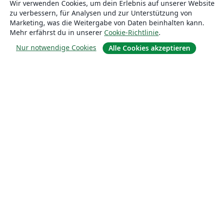
Wir verwenden Cookies, um dein Erlebnis auf unserer Website
zu verbessern, für Analysen und zur Unterstützung von
Marketing, was die Weitergabe von Daten beinhalten kann.
Mehr erfährst du in unserer
Cookie-Richtlinie
.
Nur notwendige Cookies
Alle Cookies akzeptieren
Über uns
Über uns
Karriere
Blog
Lösungen
For business
Für Universitäten
For government
Für Verlage