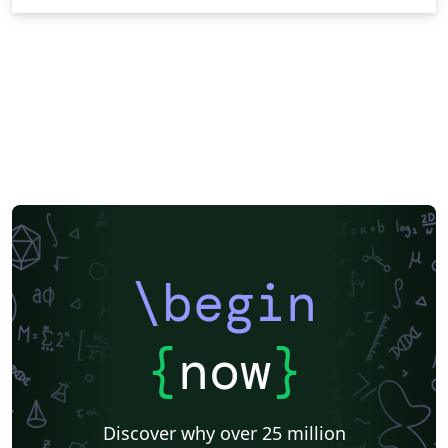
\begin
{
now
}
Discover why over 25 million