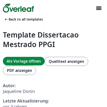
menu
arrow_left_alt
Back to all templates
Template Dissertacao
Mestrado PPGI
Als Vorlage öffnen
Quelltext anzeigen
PDF anzeigen
Autor:
Jaqueline Donin
Letzte Aktualisierung:
vor 3 Jahren