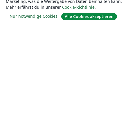
Marketing, was die Weitergabe von Daten beinhalten kann.
Mehr erfährst du in unserer
Cookie-Richtlinie
.
Nur notwendige Cookies
Alle Cookies akzeptieren
Über uns
Über uns
Karriere
Blog
Lösungen
For business
Für Universitäten
For government
Für Verlage
Customer stories