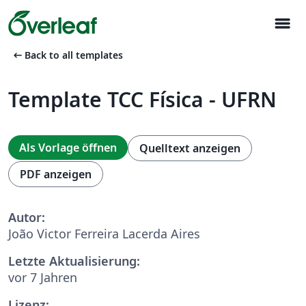
menu
arrow_left_alt
Back to all templates
Template TCC Física - UFRN
Als Vorlage öffnen
Quelltext anzeigen
PDF anzeigen
Autor:
João Victor Ferreira Lacerda Aires
Letzte Aktualisierung:
vor 7 Jahren
Lizenz: