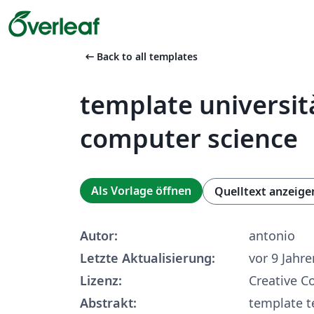
arrow_left_alt
Back to all templates
template universit
computer science
Als Vorlage öffnen
Quelltext anzeige
Autor:
antonio
Letzte Aktualisierung:
vor 9 Jahre
Lizenz:
Creative 
Abstrakt:
template t