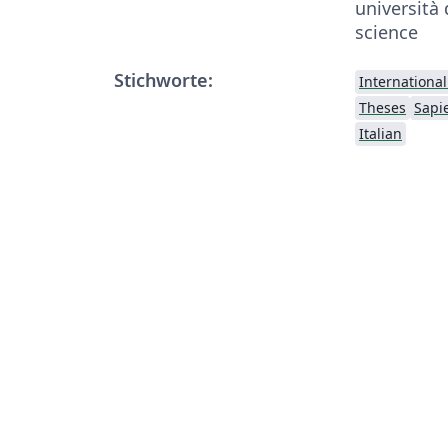
università
science
Stichworte:
Internationa
Theses
Sapi
Italian