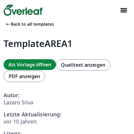
menu
arrow_left_alt
Back to all templates
TemplateAREA1
Als Vorlage öffnen
Quelltext anzeigen
PDF anzeigen
Autor:
Lazaro Silva
Letzte Aktualisierung:
vor 10 Jahren
Lizenz: