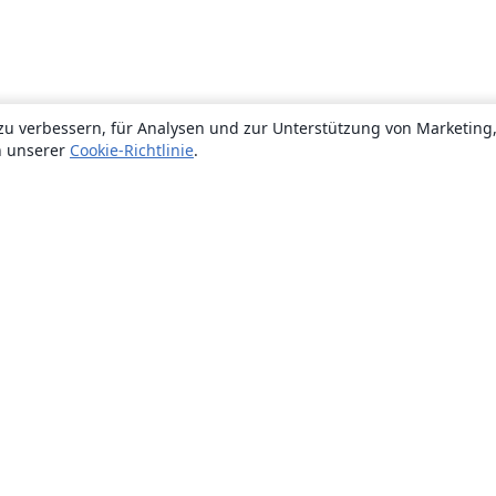
zu verbessern, für Analysen und zur Unterstützung von Marketing
n unserer
Cookie-Richtlinie
.
Über uns
Über uns
Karriere
Blog