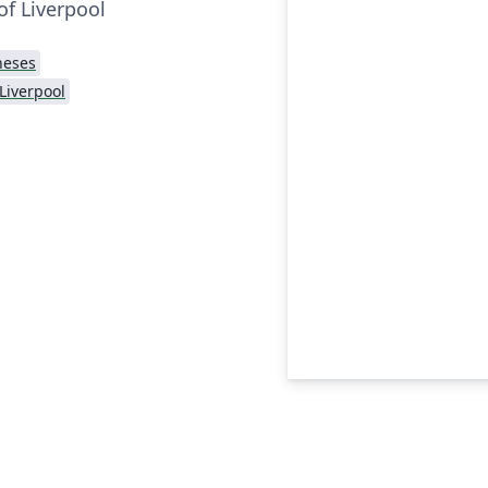
of Liverpool
heses
 Liverpool