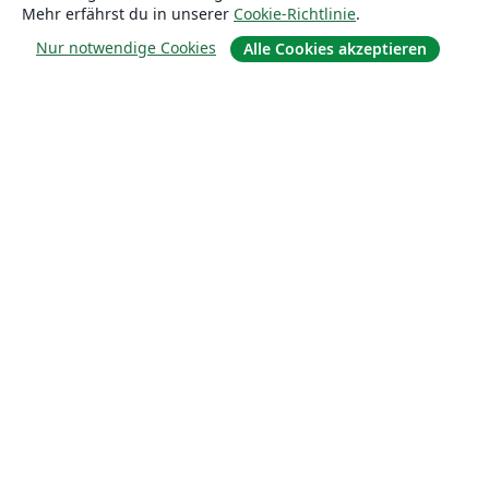
Mehr erfährst du in unserer
Cookie-Richtlinie
.
Nur notwendige Cookies
Alle Cookies akzeptieren
Über uns
Über uns
Karriere
Blog
Lösungen
For business
Für Universitäten
For government
Für Verlage
Customer stories