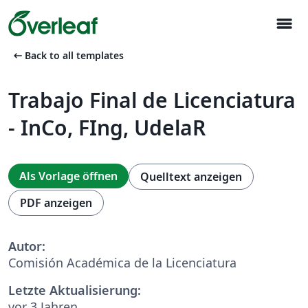
menu
arrow_left_alt
Back to all templates
Trabajo Final de Licenciatura
- InCo, FIng, UdelaR
Als Vorlage öffnen
Quelltext anzeigen
PDF anzeigen
Autor:
Comisión Académica de la Licenciatura
Letzte Aktualisierung:
vor 3 Jahren