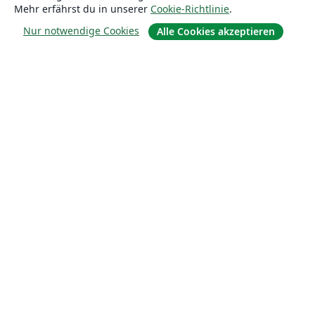
Mehr erfährst du in unserer
Cookie-Richtlinie
.
Nur notwendige Cookies
Alle Cookies akzeptieren
Über uns
Über uns
Karriere
Blog
Lösungen
For business
Für Universitäten
For government
Für Verlage
Customer stories