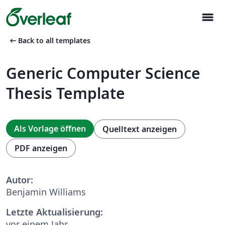
menu
arrow_left_alt
Back to all templates
Generic Computer Science
Thesis Template
Als Vorlage öffnen
Quelltext anzeigen
PDF anzeigen
Autor:
Benjamin Williams
Letzte Aktualisierung:
vor einem Jahr