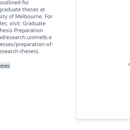
outlined for
graduate theses at
sity of Melbourne. For
les, visit: Graduate
hesis Preparation
radresearch.unimelb.e
esses/preparation-of-
esearch-theses).
heses