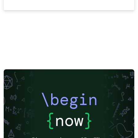
\begin
{
now
}