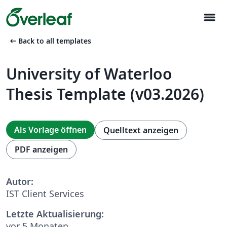
menu
arrow_left_alt
Back to all templates
University of Waterloo
Thesis Template (v03.2026)
Als Vorlage öffnen
Quelltext anzeigen
PDF anzeigen
Autor:
IST Client Services
Letzte Aktualisierung:
vor 5 Monaten