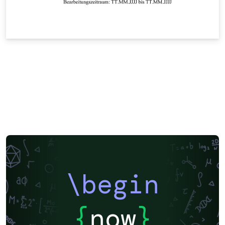
\begin
{
now
}