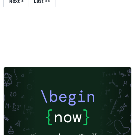
Next
>
Last
>>
\begin
{
now
}