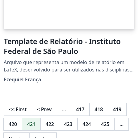
Template de Relatório - Instituto
Federal de São Paulo
Arquivo que representa um modelo de relatório em
LaTeX, desenvolvido para ser utilizados nas disciplinas
de laboratório no Curso Superior de Tecnologia em
Ezequiel França
Automação Industrial.
<<
First
<
Prev
…
417
418
419
420
421
422
423
424
425
…