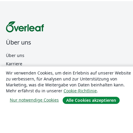
Über uns
Über uns
Karriere
Blog
Wir verwenden Cookies, um dein Erlebnis auf unserer Website
zu verbessern, für Analysen und zur Unterstützung von
Marketing, was die Weitergabe von Daten beinhalten kann.
Mehr erfährst du in unserer
Cookie-Richtlinie
.
Lösungen
Nur notwendige Cookies
Alle Cookies akzeptieren
For business
Für Universitäten
For government
Für Verlage