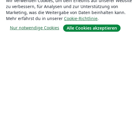
Wir verwenden Cookies, um dein Erlebnis auf unserer Website
zu verbessern, für Analysen und zur Unterstützung von
Marketing, was die Weitergabe von Daten beinhalten kann.
Mehr erfährst du in unserer
Cookie-Richtlinie
.
Über uns
Nur notwendige Cookies
Alle Cookies akzeptieren
Über uns
Karriere
Blog
Lösungen
For business
Für Universitäten
For government
Für Verlage
Customer stories