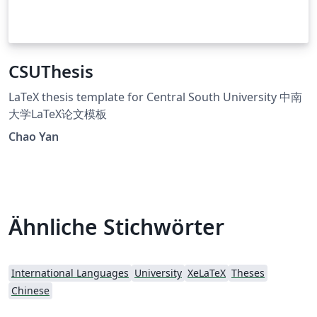
CSUThesis
LaTeX thesis template for Central South University 中南
大学LaTeX论文模板
Chao Yan
Ähnliche Stichwörter
International Languages
University
XeLaTeX
Theses
Chinese