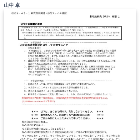
承を得てテンプレート登録しています。 詳細はこちら↓を
山中 卓
ご確認ください。 http://osksn2.hep.sci.osaka-
u.ac.jp/~taku/kakenhiLaTeX/