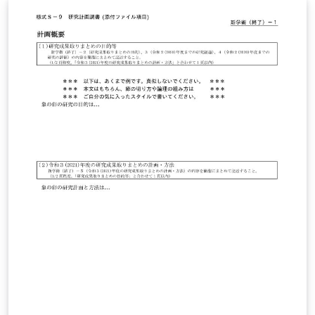
u.ac.jp/~taku/kakenhiLaTeX/