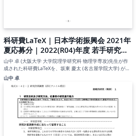
科研費LaTeX | 日本学術振興会 2021年
夏応募分 | 2022(R04)年度 若手研究者
海外挑戦プログラム 第１回 |
山中 卓 (大阪大学 大学院理学研究科 物理学専攻)先生が作
2021.08.06
成された科研費LaTeXを、坂東 慶太 (名古屋学院大学) が了
承を得てテンプレート登録しています。 詳細はこちら↓を
山中 卓
ご確認ください。 http://osksn2.hep.sci.osaka-
u.ac.jp/~taku/kakenhiLaTeX/