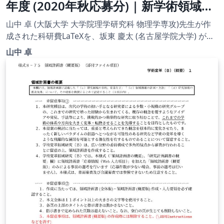
年度 (2020年秋応募分) | 新学術領域研
究 | 学術変革領域研究(B) (計画研究) |
山中 卓 (大阪大学 大学院理学研究科 物理学専攻)先生が作
2020.12.03
成された科研費LaTeXを、坂東 慶太 (名古屋学院大学) が了
承を得てテンプレート登録しています。 詳細はこちら↓を
山中 卓
ご確認ください。 http://osksn2.hep.sci.osaka-
u.ac.jp/~taku/kakenhiLaTeX/