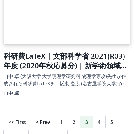
科研費LaTeX | 文部科学省 2021(R03)
年度 (2020年秋応募分) | 新学術領域研
究（終了研究領域) | 2020.09.02
山中 卓 (大阪大学 大学院理学研究科 物理学専攻)先生が作
成された科研費LaTeXを、坂東 慶太 (名古屋学院大学) が了
承を得てテンプレート登録しています。 詳細はこちら↓を
山中 卓
ご確認ください。 http://osksn2.hep.sci.osaka-
u.ac.jp/~taku/kakenhiLaTeX/
<<
First
<
Prev
1
2
3
4
5