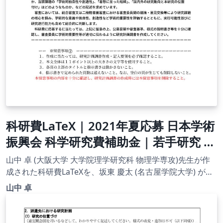
科研費LaTeX | 2021年夏応募 日本学術
振興会 科学研究費補助金 | 若手研究 |
2021.08.04
山中 卓 (大阪大学 大学院理学研究科 物理学専攻)先生が作
成された科研費LaTeXを、坂東 慶太 (名古屋学院大学) が了
承を得てテンプレート登録しています。 詳細はこちら↓を
山中 卓
ご確認ください。 http://osksn2.hep.sci.osaka-
u.ac.jp/~taku/kakenhiLaTeX/