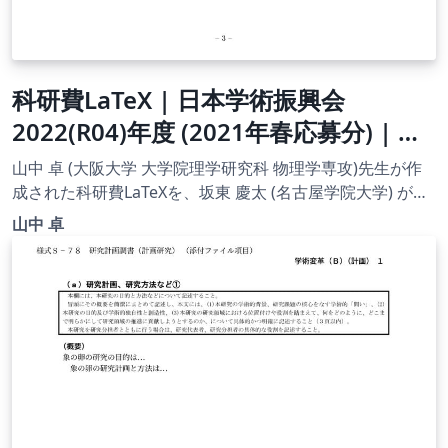
科研費LaTeX | 日本学術振興会
2022(R04)年度 (2021年春応募分) | 特
別研究員 RPD | 2021.02.12
山中 卓 (大阪大学 大学院理学研究科 物理学専攻)先生が作
成された科研費LaTeXを、坂東 慶太 (名古屋学院大学) が了
承を得てテンプレート登録しています。 詳細はこちら↓を
山中 卓
ご確認ください。 http://osksn2.hep.sci.osaka-
u.ac.jp/~taku/kakenhiLaTeX/