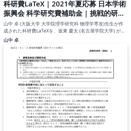
科研費LaTeX | 2021年夏応募 日本学術
振興会 科学研究費補助金 | 挑戦的研究
(萌芽) | 2021.08.03
山中 卓 (大阪大学 大学院理学研究科 物理学専攻)先生が作
成された科研費LaTeXを、坂東 慶太 (名古屋学院大学) が了
承を得てテンプレート登録しています。 詳細はこちら↓を
山中 卓
ご確認ください。 http://osksn2.hep.sci.osaka-
u.ac.jp/~taku/kakenhiLaTeX/