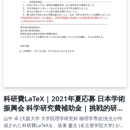
科研費LaTeX | 2021年夏応募 日本学術
振興会 科学研究費補助金 | 挑戦的研究
(開拓) | 2021.08.03
山中 卓 (大阪大学 大学院理学研究科 物理学専攻)先生が作
成された科研費LaTeXを、坂東 慶太 (名古屋学院大学) が了