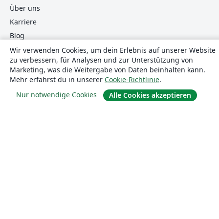
Über uns
Karriere
Blog
Wir verwenden Cookies, um dein Erlebnis auf unserer Website
zu verbessern, für Analysen und zur Unterstützung von
Lösungen
Marketing, was die Weitergabe von Daten beinhalten kann.
Mehr erfährst du in unserer
Cookie-Richtlinie
.
For business
Nur notwendige Cookies
Alle Cookies akzeptieren
Für Universitäten
For government
Für Verlage
Customer stories
Lernen
Erste Schritte mit LaTeX in Overleaf
Vorlagen