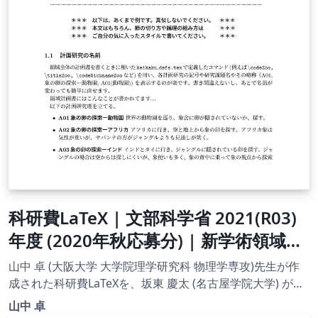
科研費LaTeX | 文部科学省 2021(R03)
年度 (2020年秋応募分) | 新学術領域研
究 | 学術変革領域研究(B) (領域計画書
山中 卓 (大阪大学 大学院理学研究科 物理学専攻)先生が作
(概要版)) 書き方マニュアル |
成された科研費LaTeXを、坂東 慶太 (名古屋学院大学) が了
承を得てテンプレート登録しています。 詳細はこちら↓を
2020.12.03
山中 卓
ご確認ください。 http://osksn2.hep.sci.osaka-