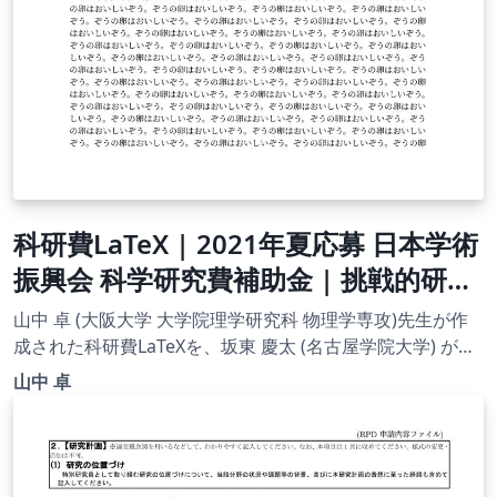
科研費LaTeX | 2021年夏応募 日本学術
振興会 科学研究費補助金 | 挑戦的研究
(萌芽)概要 | 2021.08.03
山中 卓 (大阪大学 大学院理学研究科 物理学専攻)先生が作
成された科研費LaTeXを、坂東 慶太 (名古屋学院大学) が了
承を得てテンプレート登録しています。 詳細はこちら↓を
山中 卓
ご確認ください。 http://osksn2.hep.sci.osaka-
u.ac.jp/~taku/kakenhiLaTeX/