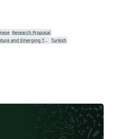
anese
Research Proposal
EU Future and Emerging Technologies (FET)
Turkish