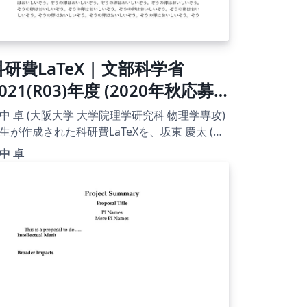
科研費LaTeX | 文部科学省
021(R03)年度 (2020年秋応募
分) | 新学術領域研究 | 学術変革
中 卓 (大阪大学 大学院理学研究科 物理学専攻)
領域研究(A) (領域計画書) 書き方
生が作成された科研費LaTeXを、坂東 慶太 (名
屋学院大学) が了承を得てテンプレート登録し
ニュアル | 2020.12.03
中 卓
。 詳細はこちら↓をご確認ください。
tp://osksn2.hep.sci.osaka-
ac.jp/~taku/kakenhiLaTeX/