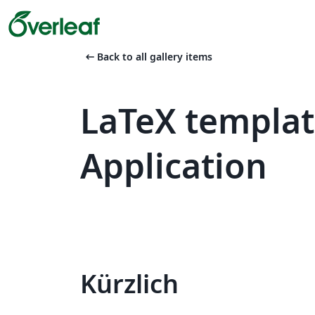
arrow_left_alt
Back to all gallery items
LaTeX templa
Application
Kürzlich