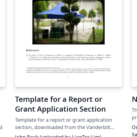
Template for a Report or
N
Grant Application Section
Th
pr
Template for a report or grant application
of
)
section, downloaded from the Vanderbilt
Or
ab
Biostatistics Wiki.
Sa