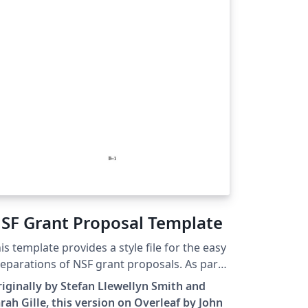
SF Grant Proposal Template
is template provides a style file for the easy
eparations of NSF grant proposals. As part
 the template, a list of pre-defined journal
iginally by Stefan Llewellyn Smith and
breviation commands are included, for
rah Gille, this version on Overleaf by John