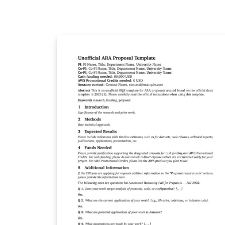
class tries to adhere to the Biographical
Sketch formatting requirements outlined in
NIH Notice NOT-OD-15-032. This new format
is required for applications submitted for d
dates on or after May 25, 2015. I tried to
mimic the example documents provided on
the SF 424 (R&amp;R) Forms and Applicatio
page as closely as possible. I intend to use
this class for my own upcoming grant
submissions; however I offer no guarantee 
conformity to NIH requirements.