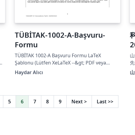
TÜBİTAK-1002-A-Başvuru-
Formu
TÜBİTAK 1002-A Başvuru Formu LaTeX
山
2
Şablonu (Lütfen XeLaTeX --&gt; PDF veya
先
LuaLaTeX --&gt; PDF yolunu izleyiniz)
古
Haydar Alıcı
山
ています
ht
u.
5
6
7
8
9
Next
>
Last
>>