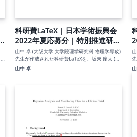
科研費LaTeX | 日本学術振興会
2022年夏応募分 | 特別推進研究
2
（新規）・日本語版その２ |
費
山中 卓 (大阪大学 大学院理学研究科 物理学専攻)
山
2023.04.18
を
先生が作成された科研費LaTeXを、坂東 慶太 (名
先
ち
古屋学院大学) が了承を得てテンプレート登録し
古
マ
山中 卓
山
ています。 詳細はこちら↓をご確認ください。
ています
http://osksn2.hep.sci.osaka-
ht
u.ac.jp/~taku/kakenhiLaTeX/
u.