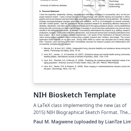
NIH Biosketch Template
A LaTeX class implementing the new (as of
2015) NIH Biographical Sketch Format. The
original template can be found at the
Paul M. Magwene (uploaded by LianTze Lim
author's GitHub page. This LaTeX document