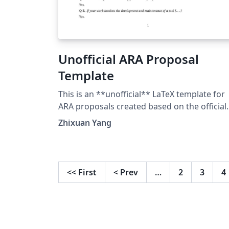
Unofficial ARA Proposal
Template
This is an **unofficial** LaTeX template for
ARA proposals created based on the official
docx template in 2023. Please carefully read
Zhixuan Yang
the official instructions when using this
template.
<<
First
<
Prev
…
2
3
4