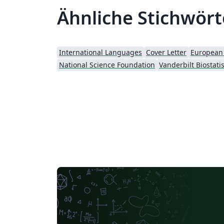
Ähnliche Stichwört
International Languages
Cover Letter
National Science Foundation
Vanderbilt Biostatis