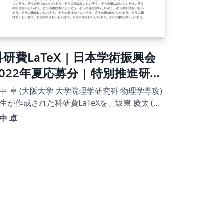
科研費LaTeX | 日本学術振興会
2022年夏応募分 | 特別推進研究
（新規）・日本語版その１ |
中 卓 (大阪大学 大学院理学研究科 物理学専攻)
023.04.18
生が作成された科研費LaTeXを、坂東 慶太 (名
屋学院大学) が了承を得てテンプレート登録し
中 卓
。 詳細はこちら↓をご確認ください。
tp://osksn2.hep.sci.osaka-
ac.jp/~taku/kakenhiLaTeX/