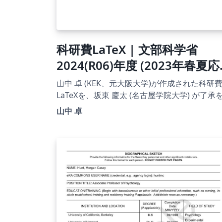
科研費LaTeX | 文部科学省
2024(R06)年度 (2023年春夏応
募分) 学術変革領域研究 | 学術
山中 卓 (KEK、元大阪大学)が作成された科研
変革領域研究(A) (総括班) |
LaTeXを、坂東 慶太 (名古屋学院大学) が了承
得てテンプレート登録しています。 詳細はこ
2023.04.21
山中 卓
ら↓をご確認ください。
http://osksn2.hep.sci.osaka-
u.ac.jp/~taku/kakenhiLaTeX/