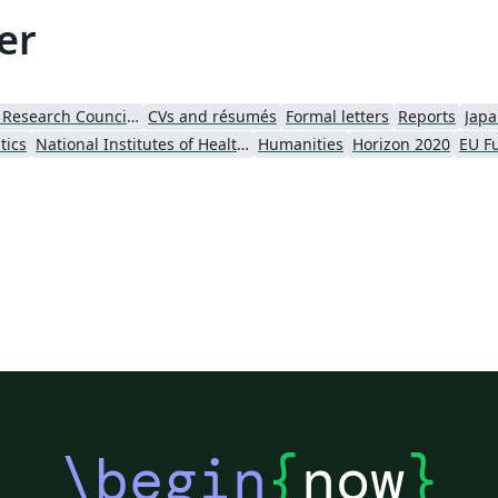
er
European Research Council (ERC)
CVs and résumés
Formal letters
Reports
Jap
tics
National Institutes of Health (NIH)
Humanities
Horizon 2020
\begin
{
now
}