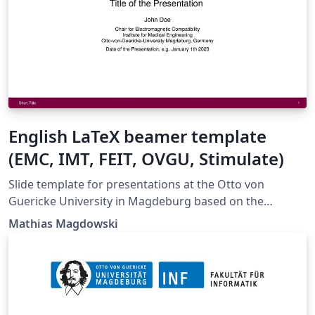
Medical Engineering.
English LaTeX beamer template
(EMC, IMT, FEIT, OVGU, Stimulate)
Slide template for presentations at the Otto von
Guericke University in Magdeburg based on the
beamer document class in a 16:9 format
Mathias Magdowski