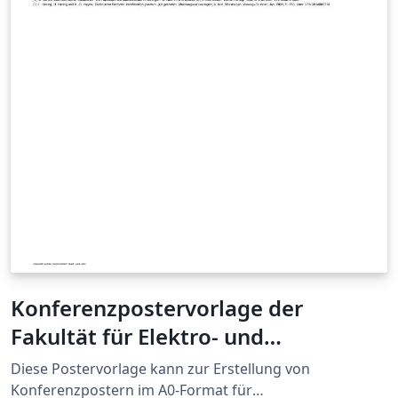
Konferenzpostervorlage der
Fakultät für Elektro- und
Informationstechnik an der Otto-
Diese Postervorlage kann zur Erstellung von
von-Guericke-Universität
Konferenzpostern im A0-Format für