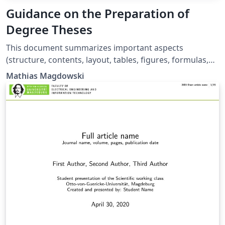
Guidance on the Preparation of
Degree Theses
This document summarizes important aspects
(structure, contents, layout, tables, figures, formulas,
citations, references) of the preparation of degree
Mathias Magdowski
theses. At the same time, this document can also be
used as a template for such theses. The document has
been developed at the Chair for Electromagnetic
Compatibility at the Institute of Medical Engineering.