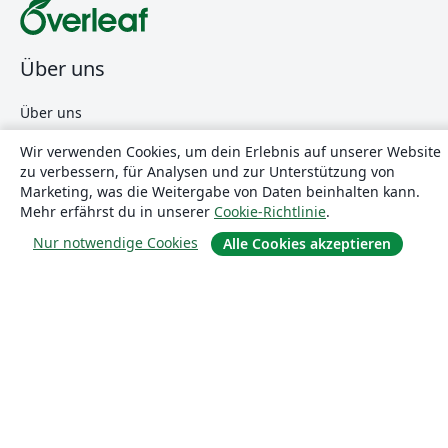
Über uns
Über uns
Karriere
Wir verwenden Cookies, um dein Erlebnis auf unserer Website
Blog
zu verbessern, für Analysen und zur Unterstützung von
Marketing, was die Weitergabe von Daten beinhalten kann.
Mehr erfährst du in unserer
Cookie-Richtlinie
.
Lösungen
Nur notwendige Cookies
Alle Cookies akzeptieren
For business
Für Universitäten
For government
Für Verlage
Customer stories