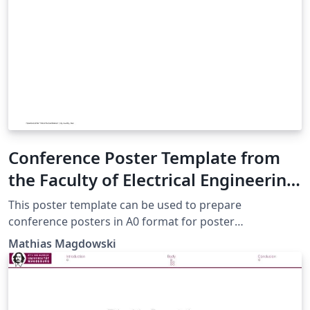
Conference Poster Template from
the Faculty of Electrical Engineering
and Information Technology at the
This poster template can be used to prepare
Otto von Guericke University in
conference posters in A0 format for poster
presentations. The template contains exemplary
Magdeburg, Germany
Mathias Magdowski
itemizations, equations, figures, tables, citations, a QR
code for direct download and a short list of references.
The template has been developed at the Chair for
Electromagnetic Compatibility at the Institute of