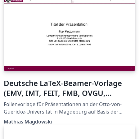
das Dokument auch direkt als Vorlage für solche
Arbeiten benutzt werden. Das Dokument wurde am
Lehrstuhl für Elektromagnetische Verträglichkeit am
Institut für Medizintechnik entwickelt.
Deutsche LaTeX-Beamer-Vorlage
(EMV, IMT, FEIT, FMB, OVGU,
Stimulate)
Folienvorlage für Präsentationen an der Otto-von-
Guericke-Universität in Magdeburg auf Basis der
beamer-Dokumentklasse im 16:9-Format
Mathias Magdowski