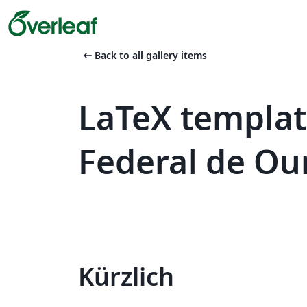
arrow_left_alt
Back to all gallery items
LaTeX templat
Federal de Ou
Kürzlich