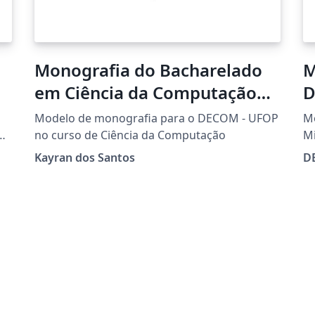
Monografia do Bacharelado
M
em Ciência da Computação
D
da UFOP
2
Modelo de monografia para o DECOM - UFOP
Mo
o
no curso de Ciência da Computação
M
Kayran dos Santos
D