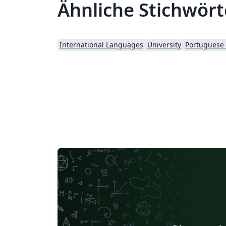
Ähnliche Stichwört
International Languages
University
Portuguese (