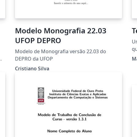
Modelo Monografia 22.03
T
UFOP DEPRO
U
ro
qu
Modelo de Monografia versão 22.03 do
qu
DEPRO da UFOP
Ma
pa
ro
Cristiano Silva
no
de