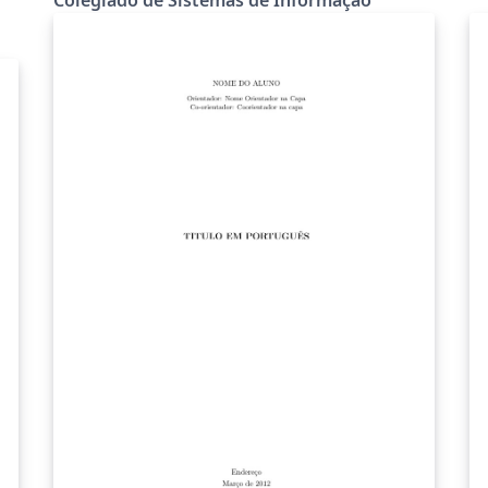
Computação e Sistemas (DECSI) do Instituto
de Ciências Exatas e Aplicadas (ICEA) da
Universidade Federal de Ouro Preto (UFOP).
O modelo foi elaborado de acordo com a
Resolução nº 012 do Colegiado de Sistemas
de Informação (COSI) de 7 de março de 2016
(com atualizações em 20 de março de 2018,
21 de outubro de 2018 e 17 de dezembro de
2019). Contribuições importantes ao modelo
foram feitas pelo COSI e pela equipe da
Biblioteca de João Monlevade.