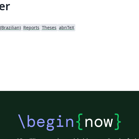
er
Brazilian)
Reports
Theses
abnTeX
\begin
{
now
}