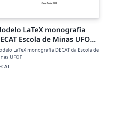
odelo LaTeX monografia
ECAT Escola de Minas UFOP -
019
delo LaTeX monografia DECAT da Escola de
inas UFOP
ECAT