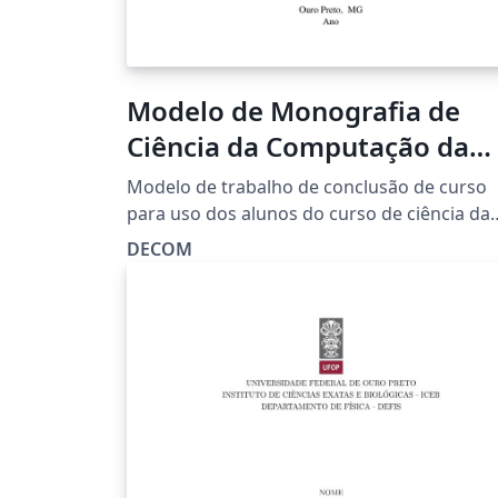
Modelo de Monografia de
Ciência da Computação da
Universidade Federal de Ou
Modelo de trabalho de conclusão de curso
Preto
para uso dos alunos do curso de ciência da
computação da Universidade Federal de Ou
DECOM
Preto. O arquivo é baseado originalmente 
templete da abntex2 e está em conformida
com normas ABNT NBR 10719:2015.