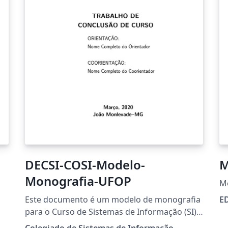
DECSI-COSI-Modelo-
M
Monografia-UFOP
M
Este documento é um modelo de monografia
E
para o Curso de Sistemas de Informação (SI).
Este curso é vinculado ao Departamento de
Colegiado de Sistemas de Informação