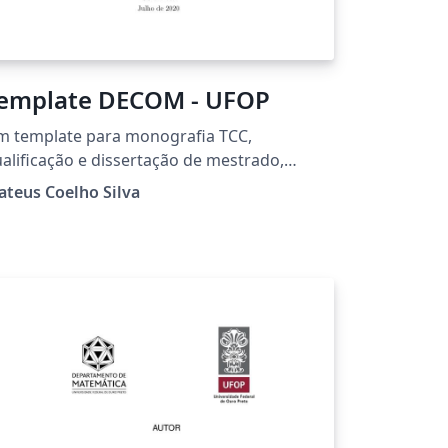
emplate DECOM - UFOP
m template para monografia TCC,
alificação e dissertação de mestrado,
alificação e tese de doutorado. Adaptado a
teus Coelho Silva
rtir do template da