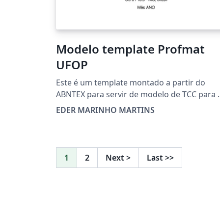
Modelo template Profmat
UFOP
Este é um template montado a partir do
ABNTEX para servir de modelo de TCC para 
Profmat UFOP. Naturalmente pode ser
EDER MARINHO MARTINS
adaptado.
1
2
Next
>
Last
>>