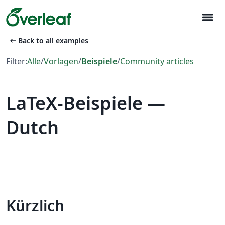
menu
arrow_left_alt
Back to all examples
Filter:
Alle
/
Vorlagen
/
Beispiele
/
Community articles
LaTeX-Beispiele —
Dutch
Kürzlich