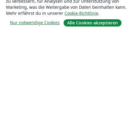
zu verbessern, für Analysen und zur Unterstützung von
Marketing, was die Weitergabe von Daten beinhalten kann.
Mehr erfährst du in unserer
Cookie-Richtlinie
.
Über uns
Nur notwendige Cookies
Alle Cookies akzeptieren
Über uns
Karriere
Blog
Lösungen
For business
Für Universitäten
For government
Für Verlage
Customer stories