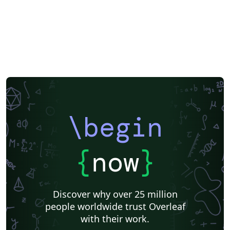
University of Ghent (Universiteit Gent)
Eindhoven University of Technology (TU/e)
Heilig Hart van Maria, Berlaar
Teaching Plan & Syllabus
Carmelcollege Emmen
\begin
{
now
}
Discover why over 25 million
people worldwide trust Overleaf
with their work.