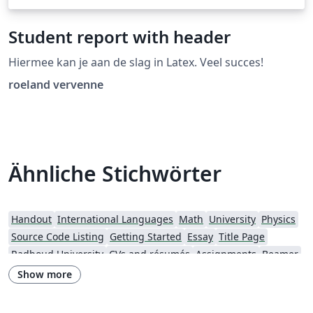
Student report with header
Hiermee kan je aan de slag in Latex. Veel succes!
roeland vervenne
Ähnliche Stichwörter
Handout
International Languages
Math
University
Physics
Source Code Listing
Getting Started
Essay
Title Page
Radboud University
CVs and résumés
Assignments
Beamer
XeLaTeX
Two-column
Presentations
Reports
Theses
Show more
Chemistry
Meeting Minutes
Lecture Notes
University of Amsterdam
Katholieke Universiteit Leuven (KU Leuven)