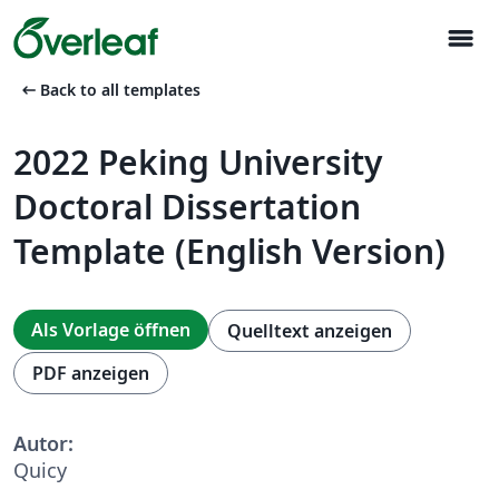
menu
arrow_left_alt
Back to all templates
2022 Peking University
Doctoral Dissertation
Template (English Version)
Als Vorlage öffnen
Quelltext anzeigen
PDF anzeigen
Autor:
Quicy