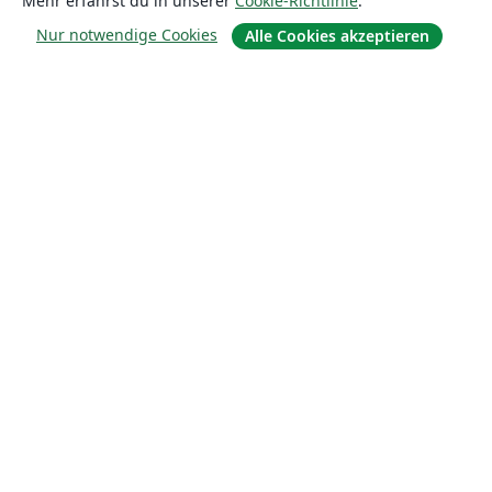
Mehr erfährst du in unserer
Cookie-Richtlinie
.
Nur notwendige Cookies
Alle Cookies akzeptieren
Über uns
Über uns
Karriere
Blog
Lösungen
For business
Für Universitäten
For government
Für Verlage
Customer stories
Lernen