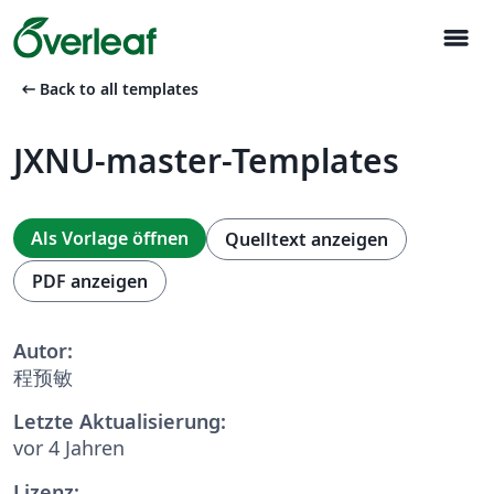
menu
arrow_left_alt
Back to all templates
JXNU-master-Templates
Als Vorlage öffnen
Quelltext anzeigen
PDF anzeigen
Autor:
程预敏
Letzte Aktualisierung:
vor 4 Jahren
Lizenz: