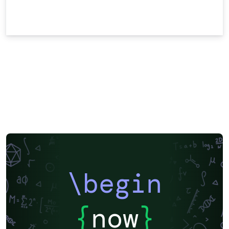
\begin
{
now
}