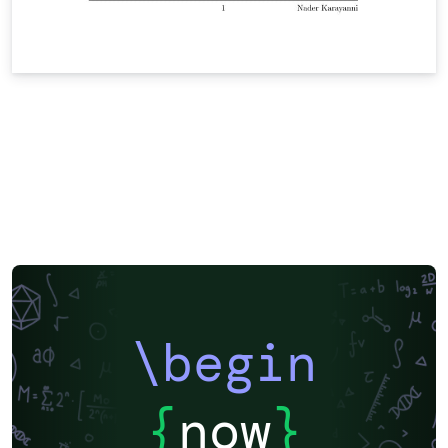
\begin
{
now
}