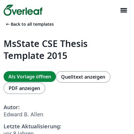
menu
arrow_left_alt
Back to all templates
MsState CSE Thesis
Template 2015
Als Vorlage öffnen
Quelltext anzeigen
PDF anzeigen
Autor:
Edward B. Allen
Letzte Aktualisierung:
vor 8 Jahren