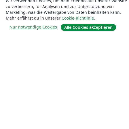
Wir verwenden Cookies, um dein Erlebnis auf unserer Website
zu verbessern, für Analysen und zur Unterstützung von
Marketing, was die Weitergabe von Daten beinhalten kann.
Mehr erfährst du in unserer
Cookie-Richtlinie
.
Nur notwendige Cookies
Alle Cookies akzeptieren
Über uns
Über uns
Karriere
Blog
Lösungen
For business
Für Universitäten
For government
Für Verlage
Customer stories