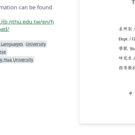
mation can be found
d.lib.nthu.edu.tw/en/h
oad/
l Languages
University
ese
ng Hua University