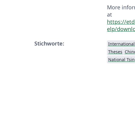
More infor
at
https://et
elp/downl
Stichworte:
Internationa
Theses
Chin
National Tsi