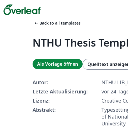
arrow_left_alt
Back to all templates
NTHU Thesis Temp
Als Vorlage öffnen
Quelltext anzeige
Autor:
NTHU LIB_
Letzte Aktualisierung:
vor 24 Tag
Lizenz:
Creative 
Abstrakt:
Typesettin
of Nationa
University