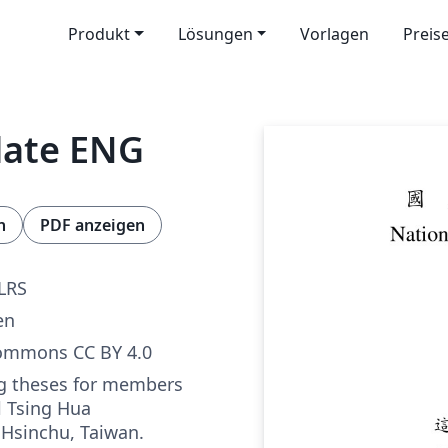
Produkt
Lösungen
Vorlagen
Preis
late ENG
n
PDF anzeigen
LRS
en
Commons CC BY 4.0
g theses for members
l Tsing Hua
, Hsinchu, Taiwan.