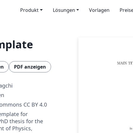
Produkt
Lösungen
Vorlagen
Preis
mplate
en
PDF anzeigen
agchi
en
Commons CC BY 4.0
template for
hD thesis for the
t of Physics,