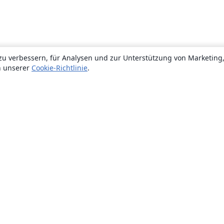
zu verbessern, für Analysen und zur Unterstützung von Marketing
n unserer
Cookie-Richtlinie
.
Über uns
Über uns
Karriere
Blog