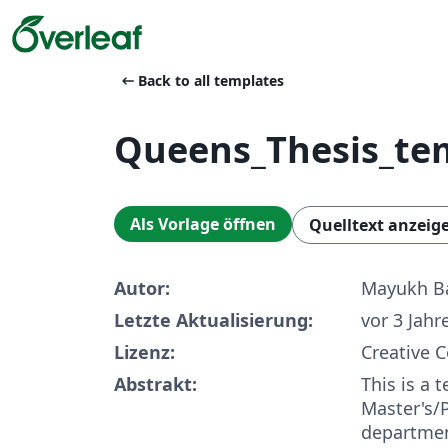
arrow_left_alt
Back to all templates
Queens_Thesis_te
Als Vorlage öffnen
Quelltext anzeig
Autor:
Mayukh B
Letzte Aktualisierung:
vor 3 Jahr
Lizenz:
Creative 
Abstrakt:
This is a 
Master's/P
departmen