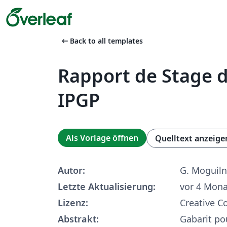
arrow_left_alt
Back to all templates
Rapport de Stage 
IPGP
Als Vorlage öffnen
Quelltext anzeige
Autor:
G. Moguiln
Letzte Aktualisierung:
vor 4 Mon
Lizenz:
Creative 
Abstrakt:
Gabarit po