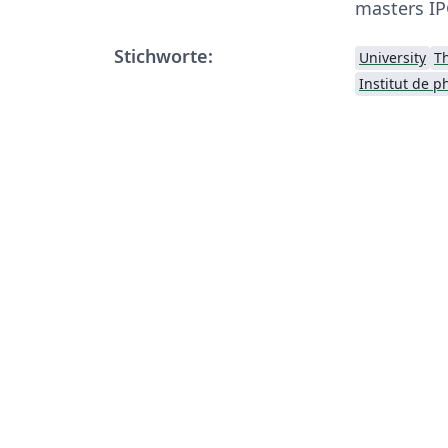
masters I
Stichworte:
University
T