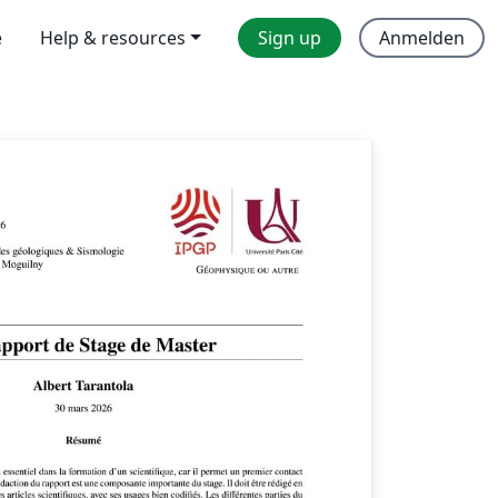
e
Help & resources
Sign up
Anmelden