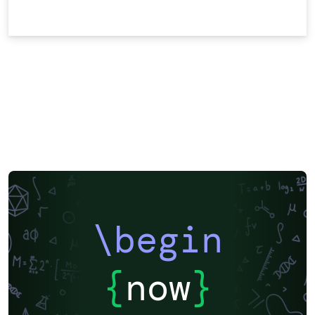
\begin
{
now
}