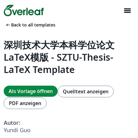
menu
arrow_left_alt
Back to all templates
深圳技术大学本科学位论文
LaTeX模版 - SZTU-Thesis-
LaTeX Template
Als Vorlage öffnen
Quelltext anzeigen
PDF anzeigen
Autor:
Yundi Guo