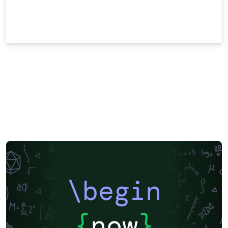
\begin
{
now
}