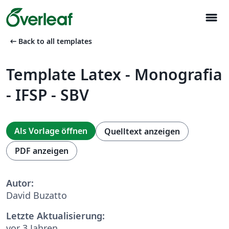
menu
arrow_left_alt
Back to all templates
Template Latex - Monografia
- IFSP - SBV
Als Vorlage öffnen
Quelltext anzeigen
PDF anzeigen
Autor:
David Buzatto
Letzte Aktualisierung:
vor 3 Jahren