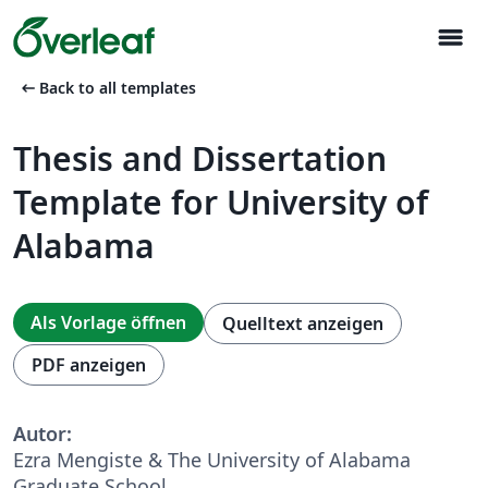
menu
arrow_left_alt
Back to all templates
Thesis and Dissertation
Template for University of
Alabama
Als Vorlage öffnen
Quelltext anzeigen
PDF anzeigen
Autor:
Ezra Mengiste & The University of Alabama
Graduate School