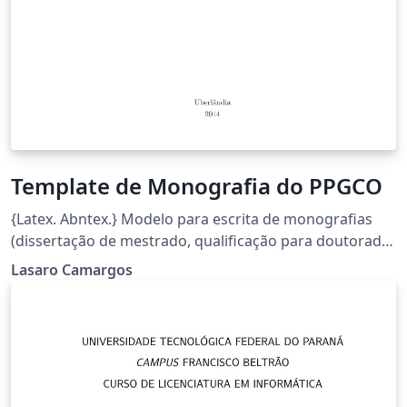
Template de Monografia do PPGCO
{Latex. Abntex.} Modelo para escrita de monografias
(dissertação de mestrado, qualificação para doutorado,
e tese de doutorado), do programa de Pós Graduação
Lasaro Camargos
em Ciência da Computação da Faculdade de
Computação da UFU