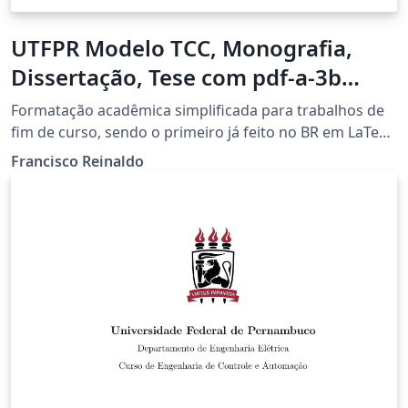
UTFPR Modelo TCC, Monografia,
Dissertação, Tese com pdf-a-3b
versao GoldenDragon
Formatação acadêmica simplificada para trabalhos de
fim de curso, sendo o primeiro já feito no BR em LaTeX
com PDF-A/3b. Versao 32.
Francisco Reinaldo