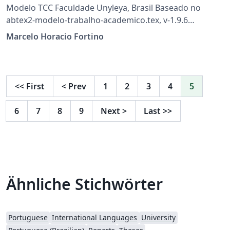
Modelo TCC Faculdade Unyleya, Brasil Baseado no
abtex2-modelo-trabalho-academico.tex, v-1.9.6
laurocesar
Marcelo Horacio Fortino
<<
First
<
Prev
1
2
3
4
5
6
7
8
9
Next
>
Last
>>
Ähnliche Stichwörter
Portuguese
International Languages
University