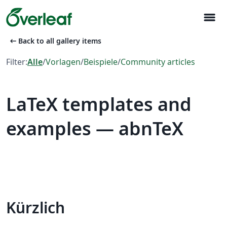
menu
arrow_left_alt
Back to all gallery items
Filter:
Alle
/
Vorlagen
/
Beispiele
/
Community articles
LaTeX templates and
examples — abnTeX
Kürzlich