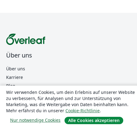
Über uns
Über uns
Karriere
Blog
Wir verwenden Cookies, um dein Erlebnis auf unserer Website
zu verbessern, für Analysen und zur Unterstützung von
Marketing, was die Weitergabe von Daten beinhalten kann.
Lösungen
Mehr erfährst du in unserer
Cookie-Richtlinie
.
Nur notwendige Cookies
For business
Alle Cookies akzeptieren
Für Universitäten