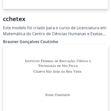
cchetex
Este modelo foi criado para o curso de Licenciatura em
Matemática do Centro de Ciências Humanas e Exatas
da Universidade Estadual da Paraíba. O modelo foi
Brauner Gonçalves Coutinho
criado a partir da classe abnTeX2. Todas as
customizações foram feitas a partir das normas da
Biblioteca Central da instituição. A estrutura de pastas
foi criada para facilitar o uso por estudantes com
pouca experiência no LaTeX. Esta versão contempla
atualizações das normas da ABNT de 2023.