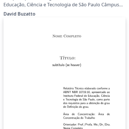
Educação, Ciência e Tecnologia de São Paulo Câmpus
São João da Boa Vista Desenvolvido por Prof. Dr. David
David Buzatto
Buzatto