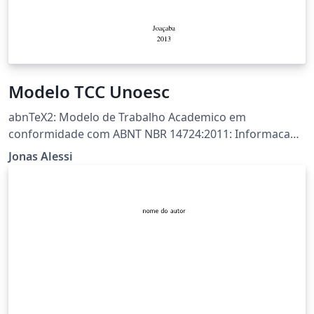
Modelo TCC Unoesc
abnTeX2: Modelo de Trabalho Academico em
conformidade com ABNT NBR 14724:2011: Informacao
e documentacao - Trabalhos academicos Customização
Jonas Alessi
Unoesc \Autor: Jonas Alessi(alessi.jonas@gmail.com
Versão: 10 de Julho 2013.