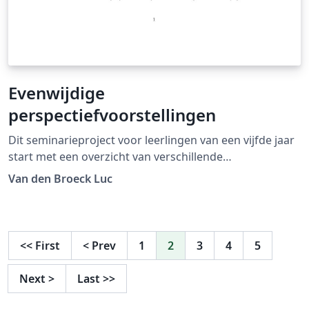
Evenwijdige
perspectiefvoorstellingen
Dit seminarieproject voor leerlingen van een vijfde jaar
start met een overzicht van verschillende
projectiesystemen van driedimensionale lichamen op
Van den Broeck Luc
een vlak. We gebruiken het (vlakke)
meetkundeprogramma Cinderella om eenvoudige
lichamen zoals kubussen en octaeders in een
evenwijdig perspectief te tekenen. De hoekpunten van
<<
First
<
Prev
1
2
3
4
5
deze lichamen hebben immers gekende coöordinaten.
Daarna breiden we het assortiment lichamen uit naar
Next
>
Last
>>
platonische lichamen met een vijfhoekige symmetrie.
Afknottingen van deze lichamen lenen zich goed tot het