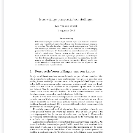
de platonische lichamen in deze analyse als starre
objecten. Rotaties van deze lichamen zijn de enige
mogelijke transformaties die we zullen onderzoeken.
Hoewel al deze lichamen symmetrievlakken hebben,
laten we de vlakspiegeling, die verkregen kunnen
worden door rubberen lichamen binnenstebuiten te
keren, meestal buiten beschouwing.