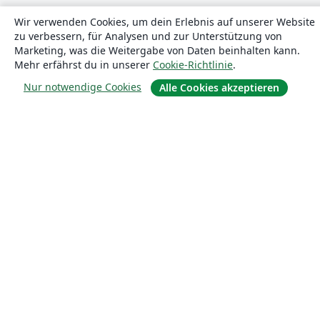
Blog
Wir verwenden Cookies, um dein Erlebnis auf unserer Website
zu verbessern, für Analysen und zur Unterstützung von
Marketing, was die Weitergabe von Daten beinhalten kann.
Lösungen
Mehr erfährst du in unserer
Cookie-Richtlinie
.
Nur notwendige Cookies
Alle Cookies akzeptieren
For business
Für Universitäten
For government
Für Verlage
Customer stories
Lernen
Erste Schritte mit LaTeX in Overleaf
Vorlagen
Webinare
Overleaf-Lernzentrum