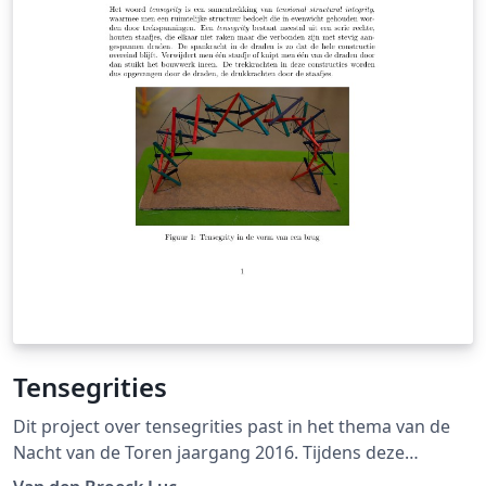
Tensegrities
Dit project over tensegrities past in het thema van de
Nacht van de Toren jaargang 2016. Tijdens deze
openschoolnacht draait alles rond evenwicht.