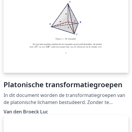
Platonische transformatiegroepen
In dit document worden de transformatiegroepen van
de platonische lichamen bestudeerd. Zonder te
vervallen in algebraïsche berekeningen worden
Van den Broeck Luc
verbanden gelegd met de symmetrische en de
alternerende groepen. De redeneringen die gemaakt
worden zijn hoofdzakelijk meetkundig. We beschouwen