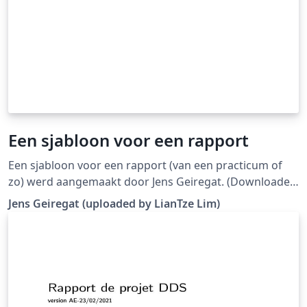
Een sjabloon voor een rapport
Een sjabloon voor een rapport (van een practicum of
zo) werd aangemaakt door Jens Geiregat. (Downloaded
from LaTeX templates en logo's)
Jens Geiregat (uploaded by LianTze Lim)