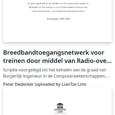
Breedbandtoegangsnetwerk voor
treinen door middel van Radio-over-
Fiber
Scriptie voorgelegd tot het behalen van de graad van
Burgerlijk Ingenieur in de Computerwetenschappen:
Informatie- en Communicatietechnologie, juni 2006
Peter Dedecker (uploaded by LianTze Lim)
(Downloaded from LaTeX templates en logo's)