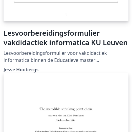
Lesvoorbereidingsformulier
vakdidactiek informatica KU Leuven
Lesvoorbereidingsformulier voor vakdidactiek
informatica binnen de Educatieve master
Wetenschappen &amp; Technologie aan de KU Leuven.
Jesse Hoobergs
Dit is de versie voor 2021 - 2022