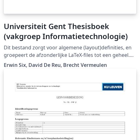
Universiteit Gent Thesisboek
(vakgroep Informatietechnologie)
Dit bestand zorgt voor algemene (layout)definities, en
groepeert de afzonderlijke LaTeX-files tot een geheel.
"Er is ook een template beschikbaar dat gebruikt wordt
Erwin Six, David De Reu, Brecht Vermeulen
bij de vakgroep Informatietechnologie." (Downloaded
from LaTeX templates en logo's)