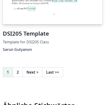
DSI205 Template
Template for DSI205 Class
Sarun Gulyanon
1
2
Next
>
Last
>>