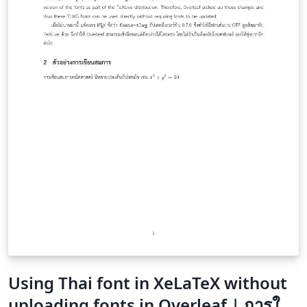
Using Thai font in XeLaTeX without
uploading fonts in Overleaf | การใช้