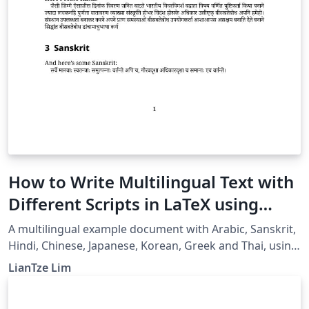
How to Write Multilingual Text with
Different Scripts in LaTeX using
Babel
A multilingual example document with Arabic, Sanskrit,
Hindi, Chinese, Japanese, Korean, Greek and Thai, using
XeLaTeX + fontspec + babel.
LianTze Lim