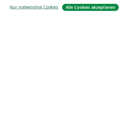
Nur notwendige Cookies
Alle Cookies akzeptieren
For business
Für Universitäten
For government
Für Verlage
Customer stories
Lernen
Erste Schritte mit LaTeX in Overleaf
Vorlagen
Webinare
Overleaf-Lernzentrum
So fügst du Bilder ein
So erstellst du Tabellen