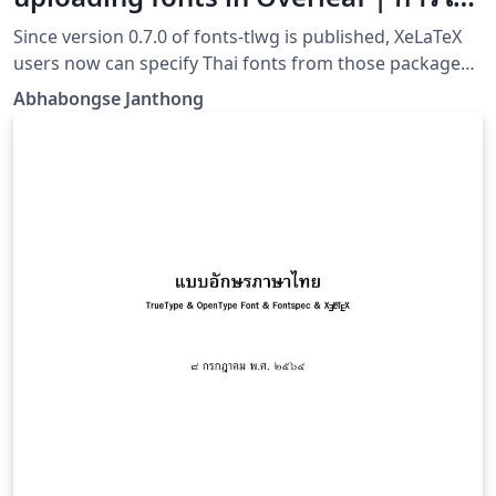
งานภาษาไทยใน XeLaTeX โดยไม่ต้องอัป
Since version 0.7.0 of fonts-tlwg is published, XeLaTeX
โหลดฟอนต์
users now can specify Thai fonts from those package
without having to upload them manually. This creates a
Abhabongse Janthong
better Thai XeLaTeX experience especially on online
platforms such as Overleaf.ตั้งแต่ fonts-tlwg ปล่อย
เวอร์ชัน 0.7.0 ออกมา ทำให้ผู้ใช้งาน XeLaTeX สามารใช้งาน
ฟอนต์ภาษาไทยโดยไม่จำเป็นต้องอัปโหลดฟอนต์เองอีก ทำให้
การใช้งานภาษาไทยใน XeLaTeX ทำได้ง่าย โดยเฉพาะสำหรับ
โปรแกรมออนไลน์อย่าง Overleaf