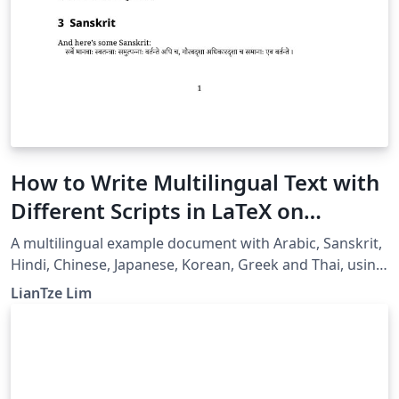
How to Write Multilingual Text with
Different Scripts in LaTeX on
Overleaf using Polyglossia
A multilingual example document with Arabic, Sanskrit,
Hindi, Chinese, Japanese, Korean, Greek and Thai, using
XeLaTeX + fontspec + polyglossia.
LianTze Lim