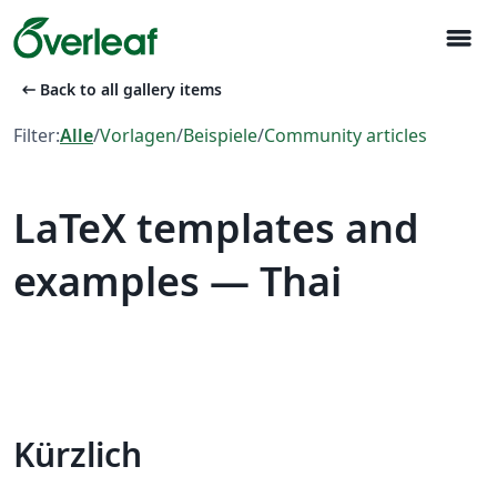
menu
arrow_left_alt
Back to all gallery items
Filter:
Alle
/
Vorlagen
/
Beispiele
/
Community articles
LaTeX templates and
examples — Thai
Kürzlich