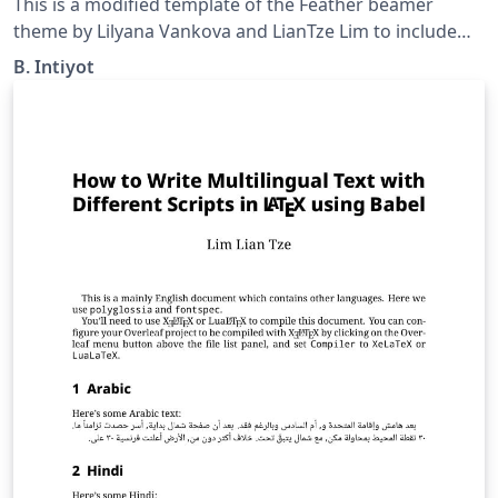
This is a modified template of the Feather beamer
theme by Lilyana Vankova and LianTze Lim to include
Thai language.
B. Intiyot