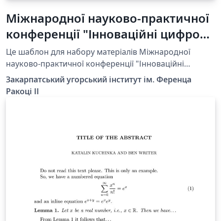
Міжнародної науково-практичної
конференції "Інноваційні цифрові
методи в галузі освіти та
Це шаблон для набору матеріалів Міжнародної
досліджень" Template_ua
науково-практичної конференції "Інноваційні
цифрові методи в галузі освіти та досліджень", яка
Закарпатський угорський інститут ім. Ференца
відбудеться в Берегові 27-28 березня 2025.
Ракоці ІІ