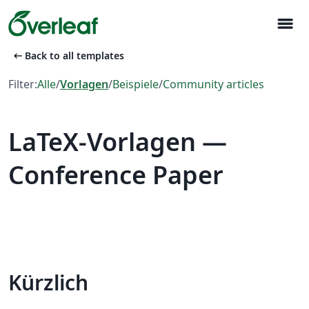
menu
arrow_left_alt
Back to all templates
Filter:
Alle
/
Vorlagen
/
Beispiele
/
Community articles
LaTeX-Vorlagen —
Conference Paper
Kürzlich