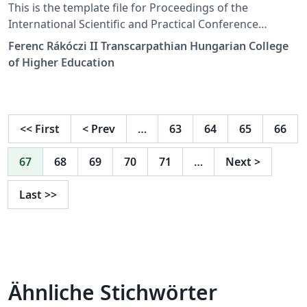
"Innovative Digital Methods in
This is the template file for Proceedings of the
Education and Research"
International Scientific and Practical Conference
"Innovative Digital Methods in Education and Research"
Template_en
Ferenc Rákóczi II Transcarpathian Hungarian College
held in Berehovo, on Mart 27-28 2025
of Higher Education
<<
First
<
Prev
…
63
64
65
66
67
68
69
70
71
…
Next
>
Last
>>
Ähnliche Stichwörter