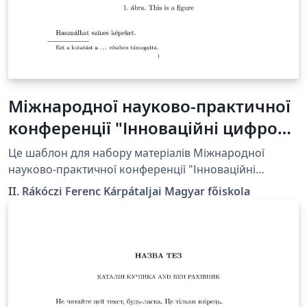
Міжнародної науково-практичної
конференції "Інноваційні цифрові
методи в галузі освіти та
Це шаблон для набору матеріалів Міжнародної
досліджень" Template_hu
науково-практичної конференції "Інноваційні
цифрові методи в галузі освіти та досліджень", яка
II. Rákóczi Ferenc Kárpátaljai Magyar főiskola
відбудеться в Берегові 27-28 березня 2025.