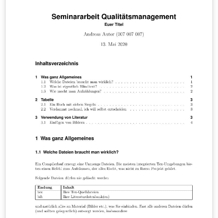
published on ShareLaTeX and subsequently moved to
Overleaf in October 2019.