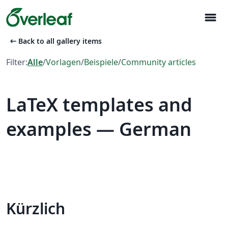
menu
arrow_left_alt
Back to all gallery items
Filter:
Alle
/
Vorlagen
/
Beispiele
/
Community articles
LaTeX templates and
examples — German
Kürzlich