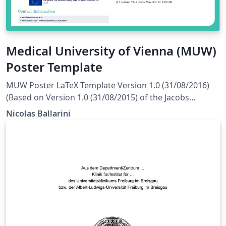
Medical University of Vienna (MUW)
Poster Template
MUW Poster LaTeX Template Version 1.0 (31/08/2016)
(Based on Version 1.0 (31/08/2015) of the Jacobs
Portrait Poster License: CC BY-NC-SA 4.0 Created by:
Nicolas Ballarini
Nicolas Ballarini, CeMSIIS, Medical University of Vienna
nicoballarini@gmail.com
http://statistics.msi.meduniwien.ac.at/