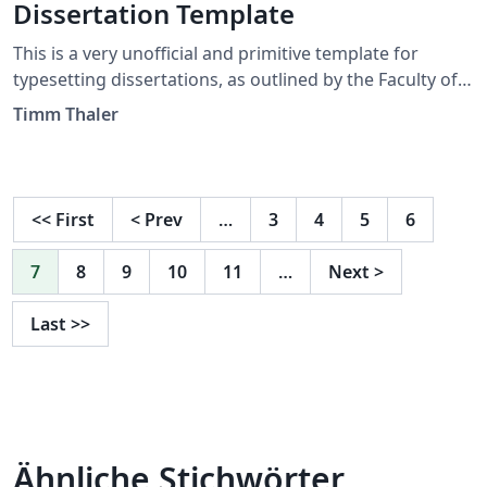
Dissertation Template
This is a very unofficial and primitive template for
typesetting dissertations, as outlined by the Faculty of
Medicine of the University of Freiburg i.Br., Germany.
Timm Thaler
This example does not provide a finished or fully
developed dissertation template - not in any way! In
fact, its mere purpose is to lay some rudimentary
foundations for further modifications! (compiler:
<<
First
<
Prev
…
3
4
5
6
XeLaTeX, preferably)
7
8
9
10
11
…
Next
>
Last
>>
Ähnliche Stichwörter