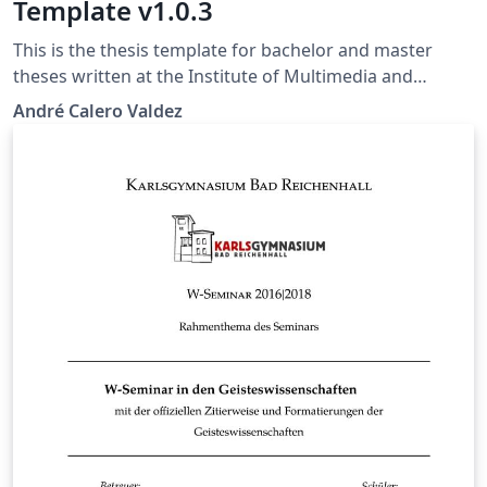
Template v1.0.3
This is the thesis template for bachelor and master
theses written at the Institute of Multimedia and
Interactive Systems at the University of Lübeck.
André Calero Valdez