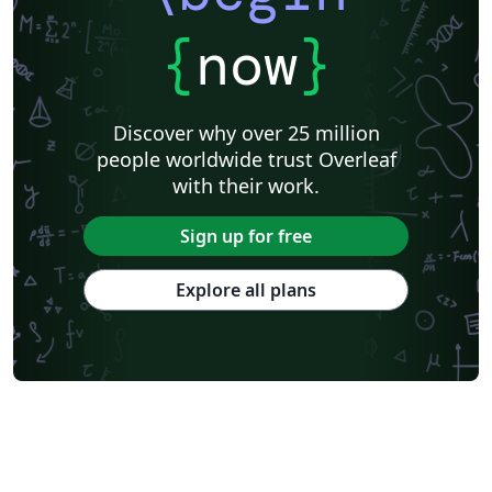
University of Würzburg
Friedrich-Alexander University Erlangen-Nürnberg
Westfälische Hochschule
Universität Rostock
HTL Pinkafeld
{
now
}
Hochschule Furtwangen University
Universität Duisburg-Essen
University of Bremen
Hochschule Darmstadt
BibTeX
Karlsruhe Institute of Technology
TU Dortmund
Discover why over 25 million
Albert-Ludwigs-Universität Freiburg
Invoices
Hochschule Heilbronn
people worldwide trust Overleaf
Project Plan
Saarland University
Abstract Booklet
with their work.
Journal articles
Bibliographies
Sign up for free
Explore all plans