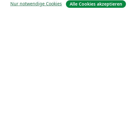
Nur notwendige Cookies
Alle Cookies akzeptieren
For business
Für Universitäten
For government
Für Verlage
Customer stories
Lernen
Erste Schritte mit LaTeX in Overleaf
Vorlagen
Webinare
Overleaf-Lernzentrum
So fügst du Bilder ein
So erstellst du Tabellen