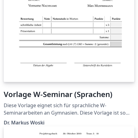
Vorlage W-Seminar (Sprachen)
Diese Vorlage eignet sich für sprachliche W-
Seminararbeiten an Gymnasien. Diese Vorlage ist so
übersichtlich gestaltet, sodass der Schüler in der Datei
Dr. Markus Woski
Arbeit.tex nur seinen Inhalt schreibt. Die Präambel und
das Titelblatt sind ausgelagert. In der Datei