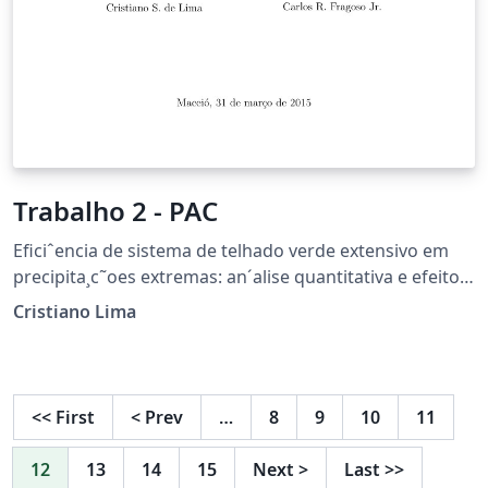
Trabalho 2 - PAC
Eficiˆencia de sistema de telhado verde extensivo em
precipita¸c˜oes extremas: an´alise quantitativa e efeitos
na mitiga¸c˜ao de inunda¸c˜oes urbanas. Template
Cristiano Lima
downloaded from: http://www.latextemplates.com
<<
First
<
Prev
…
8
9
10
11
12
13
14
15
Next
>
Last
>>