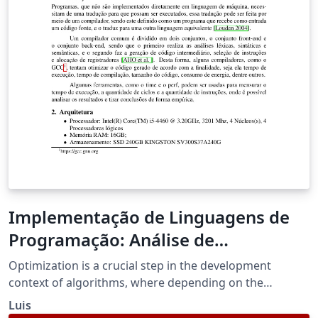
Implementação de Linguagens de
Programação: Análise de
otimizações em algoritmo com GCC
Optimization is a crucial step in the development
context of algorithms, where depending on the
purpose, different levels of optimization can be applied.
Luis
Thus, the Network Dijkstra algorithm has been choosen