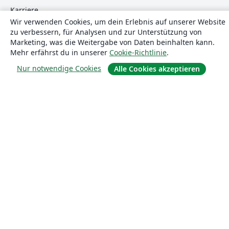
Karriere
Wir verwenden Cookies, um dein Erlebnis auf unserer Website
Blog
zu verbessern, für Analysen und zur Unterstützung von
Marketing, was die Weitergabe von Daten beinhalten kann.
Mehr erfährst du in unserer
Cookie-Richtlinie
.
Lösungen
Nur notwendige Cookies
Alle Cookies akzeptieren
For business
Für Universitäten
For government
Für Verlage
Customer stories
Lernen
Erste Schritte mit LaTeX in Overleaf
Vorlagen
Webinare