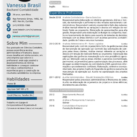
seguintes bases: Sistema eletrônico de editoração de
revistas do IBICT (SEER) e no LATINDEX –
http://www.latindex.unam.mx ISSN 1982-176X (versão
impressa) ISSN 2176-0144 (versão on-line)