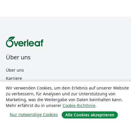
Über uns
Über uns
Karriere
Blog
Wir verwenden Cookies, um dein Erlebnis auf unserer Website
zu verbessern, für Analysen und zur Unterstützung von
Marketing, was die Weitergabe von Daten beinhalten kann.
Lösungen
Mehr erfährst du in unserer
Cookie-Richtlinie
.
Nur notwendige Cookies
Alle Cookies akzeptieren
For business
Für Universitäten