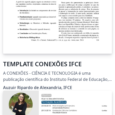
TEMPLATE CONEXÕES IFCE
A CONEXÕES - CIÊNCIA E TECNOLOGIA é uma
publicação científica do Instituto Federal de Educação,
Ciência e Tecnologia do Ceará (IFCE) que tem como
Auzuir Ripardo de Alexandria, IFCE
objetivo publicar artigos que contribuam para o estudo
de temas interdisciplinares e áreas afins. O periódico
recebe contribuições em português e inglês. A Revista
CONEXÕES - CIÊNCIA E TECNOLOGIA é indexada nas