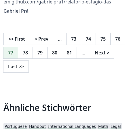
em github.com/gabrielpra1/relatorio-estagio-das
Gabriel Prá
<<
First
<
Prev
…
73
74
75
76
77
78
79
80
81
…
Next
>
Last
>>
Ähnliche Stichwörter
Portuguese
Handout
International Languages
Math
Legal