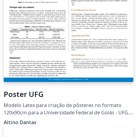
Poster UFG
Modelo Latex para criação de pôsteres no formato
120x90cm para a Universidade Federal de Goiás - UFG.
Este projeto é mantido em
Altino Dantas
https://github.com/altinodantas/ufgtexposter.