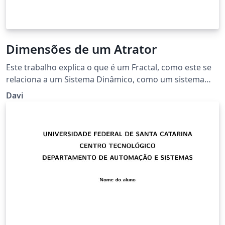
Dimensões de um Atrator
Este trabalho explica o que é um Fractal, como este se
relaciona a um Sistema Dinâmico, como um sistema
caótico apresenta comportamentos de dimensão
Davi
fracionada e passa mostra como calcular a dimensão
de atratores.