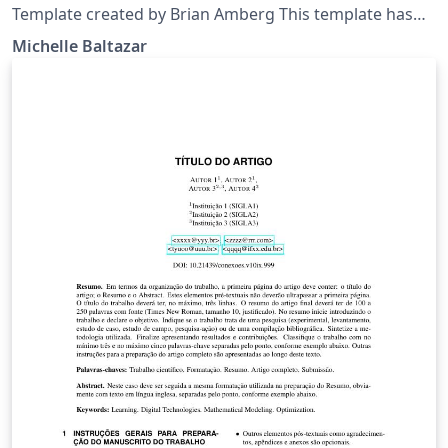
Template created by Brian Amberg This template has
been downloaded from:
Michelle Baltazar
http://www.LaTeXTemplates.com Edited by Michelle
Cristina de Sousa Baltazar