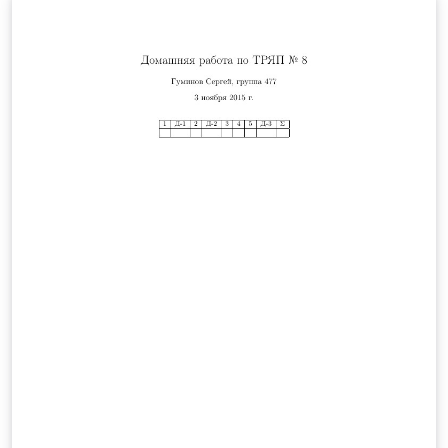
технических и естественно-научных специальностей.
Шаблон составлен для компилятора XeLaTeX,
библиография собирается при помощи движка biber.
Работоспособность проверялась в Overleaf и на
Windows 11 в связке MikTeX + TeXstudio.