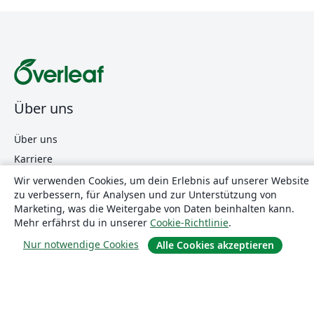
Über uns
Über uns
Karriere
Blog
Wir verwenden Cookies, um dein Erlebnis auf unserer Website
zu verbessern, für Analysen und zur Unterstützung von
Marketing, was die Weitergabe von Daten beinhalten kann.
Mehr erfährst du in unserer
Cookie-Richtlinie
.
Lösungen
Nur notwendige Cookies
Alle Cookies akzeptieren
For business
Für Universitäten
For government