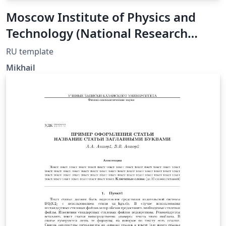
Moscow Institute of Physics and
Technology (National Research
University) Lab Report Template
RU template
Mikhail