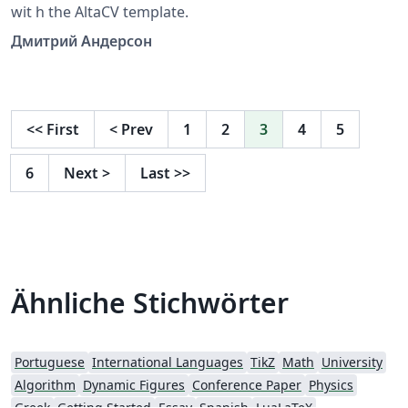
wit h the AltaCV template.
Дмитрий Андерсон
<<
First
<
Prev
1
2
3
4
5
6
Next
>
Last
>>
Ähnliche Stichwörter
Portuguese
International Languages
TikZ
Math
University
Algorithm
Dynamic Figures
Conference Paper
Physics
Greek
Getting Started
Essay
Spanish
LuaLaTeX