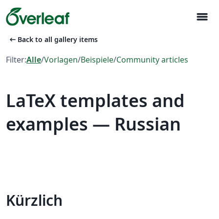
menu
arrow_left_alt
Back to all gallery items
Filter:
Alle
/
Vorlagen
/
Beispiele
/
Community articles
LaTeX templates and
examples — Russian
Kürzlich