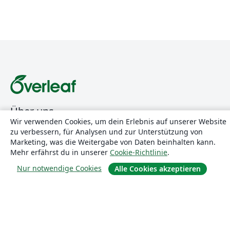
Über uns
Wir verwenden Cookies, um dein Erlebnis auf unserer Website
zu verbessern, für Analysen und zur Unterstützung von
Über uns
Marketing, was die Weitergabe von Daten beinhalten kann.
Karriere
Mehr erfährst du in unserer
Cookie-Richtlinie
.
Blog
Nur notwendige Cookies
Alle Cookies akzeptieren
Lösungen
For business