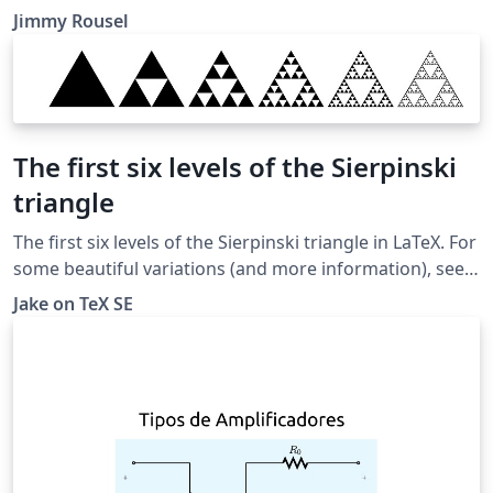
à la page http://femto-
Jimmy Rousel
physique.fr/mecanique/meca_C4.php
The first six levels of the Sierpinski
triangle
The first six levels of the Sierpinski triangle in LaTeX. For
some beautiful variations (and more information), see
http://www.oftenpaper.net/sierpinski.htm
Jake on TeX SE