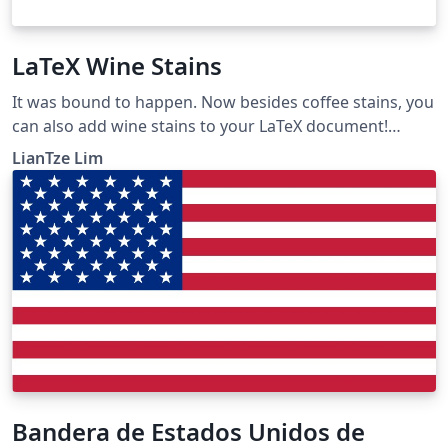
LaTeX Wine Stains
It was bound to happen. Now besides coffee stains, you
can also add wine stains to your LaTeX document!
wine.sty is actually Hanno Rein's coffee4.sty, with all the
LianTze Lim
'coffee' replaced by 'wine' in the code, and replaced
colour definitions.
Bandera de Estados Unidos de