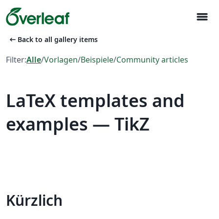
menu
arrow_left_alt
Back to all gallery items
Filter:
Alle
/
Vorlagen
/
Beispiele
/
Community articles
LaTeX templates and
examples — TikZ
Kürzlich